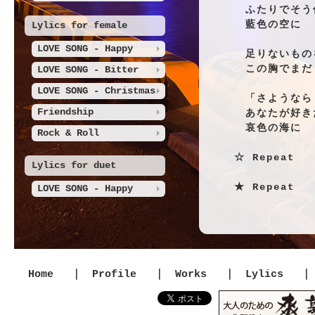
ふたりでそう
藍色の空に
Lylics for female
LOVE SONG - Happy
足りないもの
この胸でまだ
LOVE SONG - Bitter
LOVE SONG - Christmas
「さようなら
Friendship
あなたが好き
哀色の海に
Rock & Roll
☆ Repeat
Lylics for duet
★ Repeat
LOVE SONG - Happy
「ありがとう
命のかがり火
あいのうたを
Home
｜
Profile
｜
Works
｜
Lylics